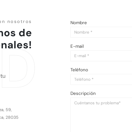
on nosotros
Nombre
nos de
UD
onales!
E-mail
Correo
electrónico
Teléfono
 tu
Descripción
za, 59,
ca, 28035