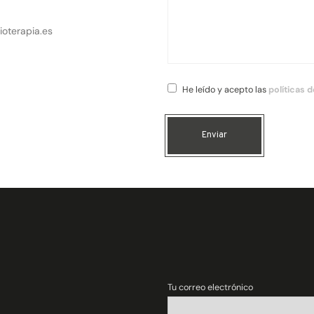
ioterapia.es
He leído y acepto las
políticas 
Enviar
Tu correo electrónico