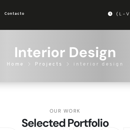
( L - V
Contacto
Interior Design
Home
Projects
interior design
OUR WORK
Selected Portfolio