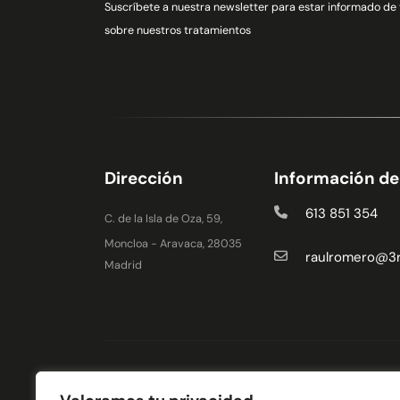
Suscríbete a nuestra newsletter para estar informado de
sobre nuestros tratamientos
Dirección
Información d
613 851 354
C. de la Isla de Oza, 59,
Moncloa - Aravaca, 28035
raulromero@3rf
Madrid